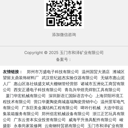
添加微信咨询
Copyright © 2025 玉门市和泽矿业有限公司
备案号：
友情链接：
郑州市万盛电子科技有限公司
温州国贸大酒店
潍城区
望留太鼎装饰材料厂
武汉世纪超杰实验仪器有限公司
无锡市惠山泥
人厂
惠山区洛社镇盛文斌大棚钢管经营部
诸城市五洲化工商贸有限
公司
西安正通电子科技有限公司
青岛兴华煜亮焊割工具有限公司
厦门华宏机械有限公司
深圳新语汇国际语言中心
上海羿阳环境工
程技术有限公司
营口华夏陶瓷商城嘉瑞陶瓷营销中心
温州景军电气
有限公司
广东巨美金属结构工程有限公司
啤吟行机械
大连中联运
集装箱服务有限公司
郑州佰宏机械设备有限公司
浙江正艺玩具有限
公司
广东云资本实业投资有限公司
威海平升渔具配件有限公司
峻
摄影
永泰尚家装修网
云南钢特贸易有限公司
玉门市和泽矿业有限