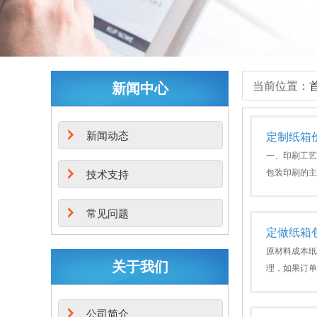
当前位置：
新闻中心
新闻动态
定制纸箱
一、印刷工艺
包装印刷的主
技术支持
常见问题
定做纸箱
原材料成本纸
关于我们
理，如果订单
公司简介