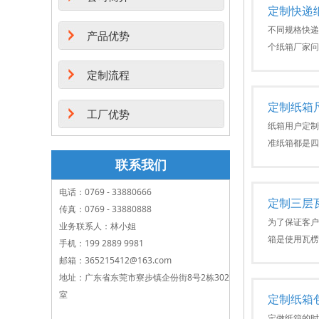
定制快递
不同规格快递
产品优势
个纸箱厂家问
定制流程
定制纸箱
工厂优势
纸箱用户定制
准纸箱都是四
联系我们
电话：0769 - 33880666
定制三层
传真：0769 - 33880888
为了保证客户
业务联系人：林小姐
箱是使用瓦楞
手机：199 2889 9981
邮箱：365215412@163.com
地址：广东省东莞市寮步镇企份街8号2栋302
室
定制纸箱
定做纸箱的时