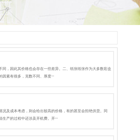
不同，因此其价格也会存在一些差异。二、纸张纸张作为大多数彩盒
素有很多，克数不同、厚度···
情况及成本考虑，则会给出较高的价格，有的甚至会拒绝供货。同
生产的过程中还涉及开机费。开···