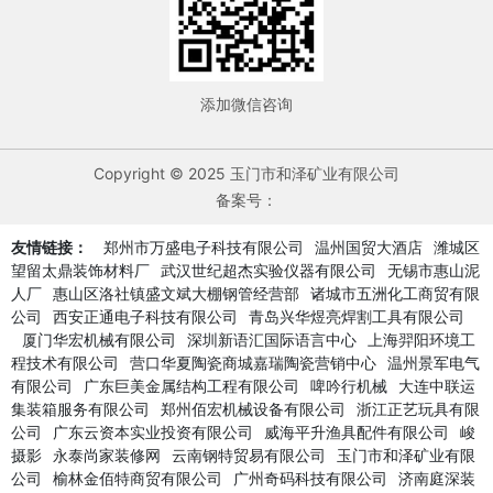
添加微信咨询
Copyright © 2025 玉门市和泽矿业有限公司
备案号：
友情链接：
郑州市万盛电子科技有限公司
温州国贸大酒店
潍城区
望留太鼎装饰材料厂
武汉世纪超杰实验仪器有限公司
无锡市惠山泥
人厂
惠山区洛社镇盛文斌大棚钢管经营部
诸城市五洲化工商贸有限
公司
西安正通电子科技有限公司
青岛兴华煜亮焊割工具有限公司
厦门华宏机械有限公司
深圳新语汇国际语言中心
上海羿阳环境工
程技术有限公司
营口华夏陶瓷商城嘉瑞陶瓷营销中心
温州景军电气
有限公司
广东巨美金属结构工程有限公司
啤吟行机械
大连中联运
集装箱服务有限公司
郑州佰宏机械设备有限公司
浙江正艺玩具有限
公司
广东云资本实业投资有限公司
威海平升渔具配件有限公司
峻
摄影
永泰尚家装修网
云南钢特贸易有限公司
玉门市和泽矿业有限
公司
榆林金佰特商贸有限公司
广州奇码科技有限公司
济南庭深装